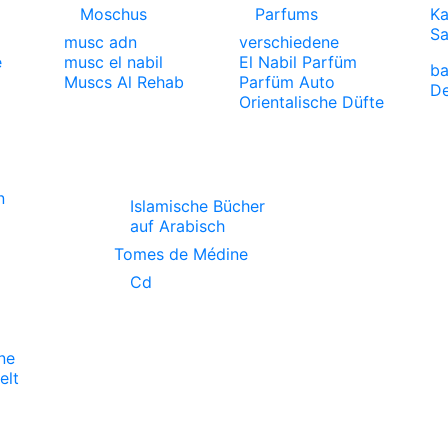
Moschus
Parfums
Ka
S
musc adn
verschiedene
e
musc el nabil
El Nabil Parfüm
ba
Muscs Al Rehab
Parfüm Auto
De
Orientalische Düfte
n
Islamische Bücher
auf Arabisch
Tomes de Médine
Cd
ne
lt