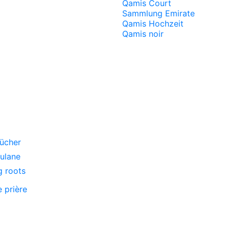
Qamis Court
Sammlung Emirate
Qamis Hochzeit
Qamis noir
ücher
oulane
g roots
e prière