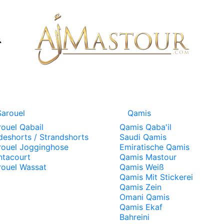
Sarouel
Qamis
rouel Qabail
Qamis Qaba'il
deshorts / Strandshorts
Saudi Qamis
rouel Jogginghose
Emiratische Qamis
ntacourt
Qamis Mastour
rouel Wassat
Qamis Weiß
Qamis Mit Stickerei
Qamis Zein
Omani Qamis
Qamis Ekaf
Bahreini