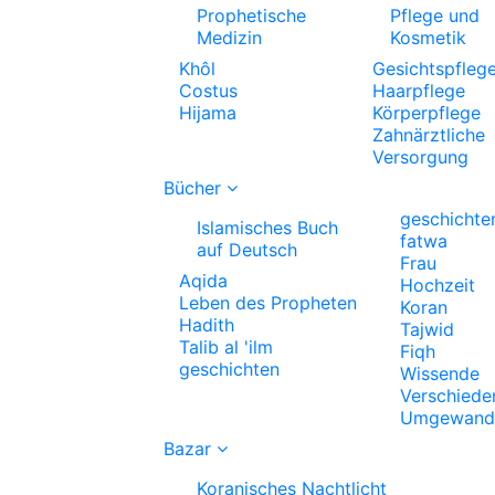
Prophetische
Pflege und
Medizin
Kosmetik
Khôl
Gesichtspfleg
Costus
Haarpflege
Hijama
Körperpflege
Zahnärztliche
Versorgung
Bücher
geschichte
Islamisches Buch
fatwa
auf Deutsch
Frau
Aqida
Hochzeit
Leben des Propheten
Koran
Hadith
Tajwid
Talib al 'ilm
Fiqh
geschichten
Wissende
Verschiede
Umgewande
Bazar
Koranisches Nachtlicht