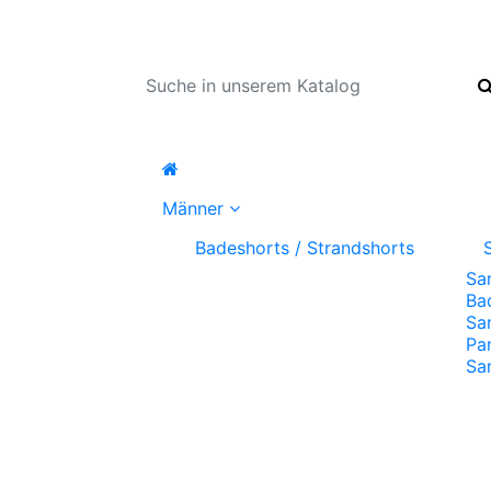
Männer
Badeshorts / Strandshorts
Sa
Ba
Sa
Pa
Sa