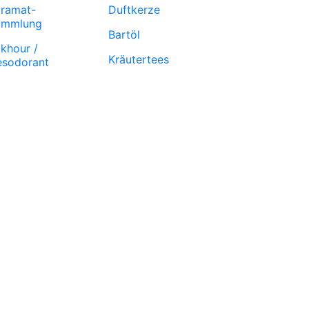
ramat-
Duftkerze
ammlung
Bartöl
khour /
Kräutertees
sodorant