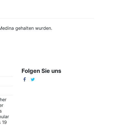
n Medina gehalten wurden.
Folgen Sie uns
m
cher
er
s
ular
s 19