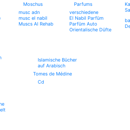
Moschus
Parfums
Ka
S
musc adn
verschiedene
e
musc el nabil
El Nabil Parfüm
ba
Muscs Al Rehab
Parfüm Auto
De
Orientalische Düfte
n
Islamische Bücher
auf Arabisch
Tomes de Médine
Cd
ne
lt