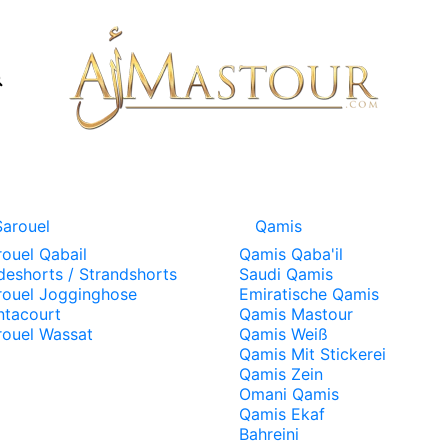
Sarouel
Qamis
rouel Qabail
Qamis Qaba'il
deshorts / Strandshorts
Saudi Qamis
rouel Jogginghose
Emiratische Qamis
ntacourt
Qamis Mastour
rouel Wassat
Qamis Weiß
Qamis Mit Stickerei
Qamis Zein
Omani Qamis
Qamis Ekaf
Bahreini