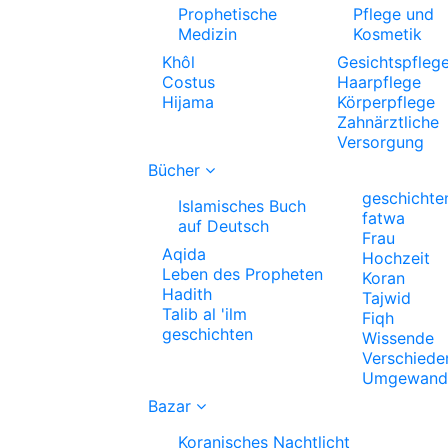
Prophetische
Pflege und
Medizin
Kosmetik
Khôl
Gesichtspfleg
Costus
Haarpflege
Hijama
Körperpflege
Zahnärztliche
Versorgung
Bücher
geschichte
Islamisches Buch
fatwa
auf Deutsch
Frau
Aqida
Hochzeit
Leben des Propheten
Koran
Hadith
Tajwid
Talib al 'ilm
Fiqh
geschichten
Wissende
Verschiede
Umgewande
Bazar
Koranisches Nachtlicht