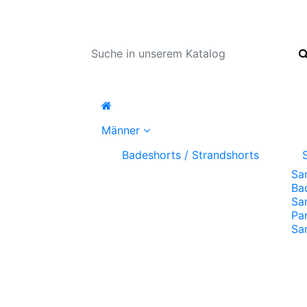
Männer
Badeshorts / Strandshorts
Sa
Ba
Sa
Pa
Sa