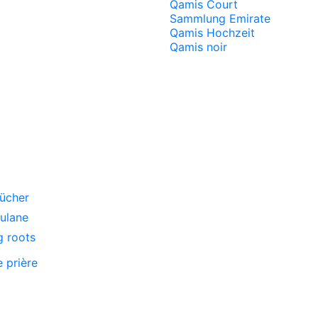
Qamis Court
Sammlung Emirate
Qamis Hochzeit
Qamis noir
ücher
oulane
g roots
e prière