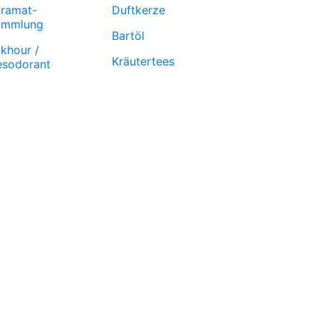
ramat-
Duftkerze
ammlung
Bartöl
khour /
Kräutertees
sodorant