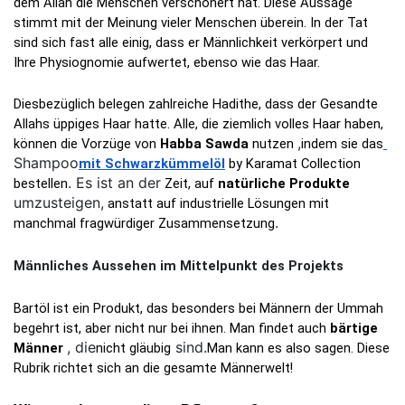
dem Allah die Menschen verschönert hat. Diese Aussage 
stimmt mit der Meinung vieler Menschen überein. In der Tat 
sind sich fast alle einig, dass er Männlichkeit verkörpert und 
Ihre Physiognomie aufwertet, ebenso wie das Haar.
Diesbezüglich belegen zahlreiche Hadithe, dass der Gesandte 
Allahs üppiges Haar hatte. Alle, die ziemlich volles Haar haben, 
,
können die Vorzüge von 
Habba Sawda 
nutzen 
indem sie das
Shampoo
mit Schwarzkümmelöl
 by Karamat Collection 
. Es ist an der
bestellen
 Zeit, auf 
natürliche Produkte
umzusteigen,
 anstatt auf industrielle Lösungen mit 
.
manchmal fragwürdiger Zusammensetzung
Männliches Aussehen im Mittelpunkt des Projekts
Bartöl ist ein Produkt, das besonders bei Männern der Ummah 
begehrt ist, aber nicht nur bei ihnen. Man findet auch 
bärtige 
, die
sind.
Männer 
nicht gläubig
Man kann es also sagen. Diese 
Rubrik richtet sich an die gesamte Männerwelt!