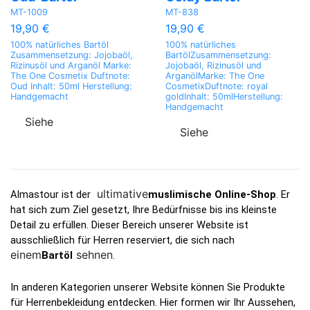
MT-1009
MT-838
19,90 €
19,90 €
100% natürliches Bartöl
100% natürliches
Zusammensetzung: Jojobaöl,
BartölZusammensetzung:
Rizinusöl und Arganöl Marke:
Jojobaöl, Rizinusöl und
The One Cosmetix Duftnote:
ArganölMarke: The One
Oud Inhalt: 50ml Herstellung:
CosmetixDuftnote: royal
Handgemacht
goldInhalt: 50mlHerstellung:
Handgemacht
Siehe
Siehe
ultimative
Almastour ist der 
muslimische Online-Shop
. Er 
hat sich zum Ziel gesetzt, Ihre Bedürfnisse bis ins kleinste 
Detail zu erfüllen. Dieser Bereich unserer Website ist 
ausschließlich für Herren reserviert, die sich nach 
einem
sehnen
Bartöl
.
In anderen Kategorien unserer Website können Sie Produkte 
für Herrenbekleidung entdecken. Hier formen wir Ihr Aussehen, 