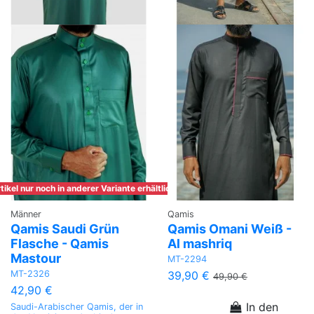
tikel nur noch in anderer Variante erhältlich
Männer
Qamis
Qamis Saudi Grün
Qamis Omani Weiß -
Flasche - Qamis
Al mashriq
Mastour
MT-2294
MT-2326
39,90 €
49,90 €
42,90 €
In den
Saudi-Arabischer Qamis, der in