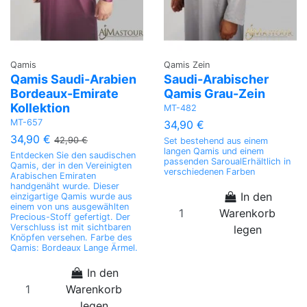
Qamis
Qamis Zein
Qamis Saudi-Arabien
Saudi-Arabischer
Bordeaux-Emirate
Qamis Grau-Zein
Kollektion
MT-482
MT-657
34,90 €
34,90 €
42,90 €
Set bestehend aus einem
langen Qamis und einem
Entdecken Sie den saudischen
passenden SaroualErhältlich in
Qamis, der in den Vereinigten
verschiedenen Farben
Arabischen Emiraten
handgenäht wurde. Dieser
In den
einzigartige Qamis wurde aus
einem von uns ausgewählten
Warenkorb
Precious-Stoff gefertigt. Der
Verschluss ist mit sichtbaren
legen
Knöpfen versehen. Farbe des
Qamis: Bordeaux Lange Ärmel.
In den
Warenkorb
legen