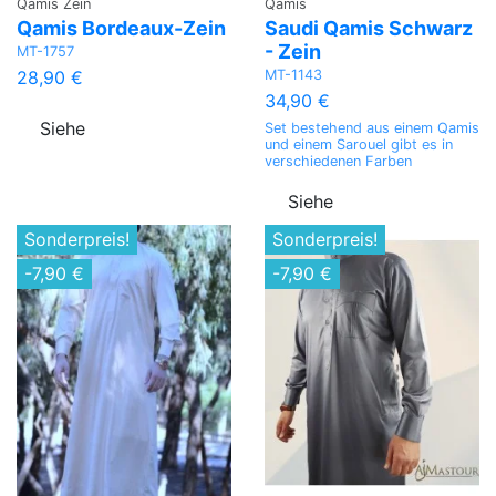
Qamis Zein
Qamis
Qamis Bordeaux-Zein
Saudi Qamis Schwarz
- Zein
MT-1757
MT-1143
28,90 €
34,90 €
Siehe
Set bestehend aus einem Qamis
und einem Sarouel gibt es in
verschiedenen Farben
Siehe
Sonderpreis!
Sonderpreis!
-7,90 €
-7,90 €