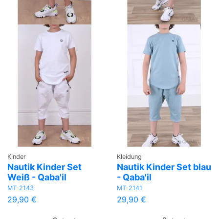
Kinder
Kleidung
Nautik Kinder Set
Nautik Kinder Set blau
Weiß - Qaba'il
- Qaba'il
MT-2143
MT-2141
29,90 €
29,90 €