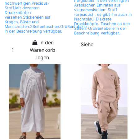
hergestellt in den Vereinigten
hochwertigen Precious-
Arabischen Emiraten aus
Stoff.Mit dezenten
vietnamesischem Stoff
Druckknöpfen
(precious) , es gibt ihn auch in
versehen.Stickereien auf
Nachtblau. Diskrete
Kragen, Büste und
Druckknöpfe. Taschen an den
Manschetten.2Seitentaschen.Größentabelle
Seiten. Größentabelle in der
in der Beschreibung verfügbar.
Beschreibung verfügbar.
In den
Siehe
Warenkorb
legen