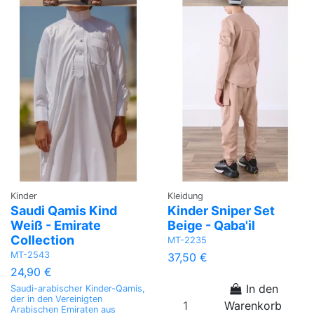
Kinder
Kleidung
Saudi Qamis Kind
Kinder Sniper Set
Weiß - Emirate
Beige - Qaba'il
Collection
MT-2235
MT-2543
37,50 €
24,90 €
In den
Saudi-arabischer Kinder-Qamis,
der in den Vereinigten
Warenkorb
Arabischen Emiraten aus