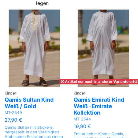
legen
Artikel nur noch in anderer Variante erhäl
Kinder
Kinder
Qamis Sultan Kind
Qamis Emirati Kind
Weiß / Gold
Weiß -Emirate
Kollektion
MT-2549
MT-2544
27,90 €
19,90 €
Qamis Sultan mit Stickerei,
hergestellt in den Vereinigten
Emiratischer Kinder-Qamis,
Arabischen Emiraten aus einem