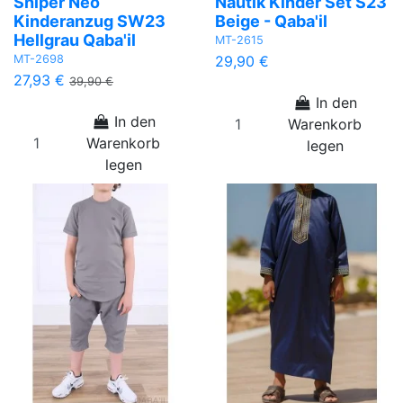
Sniper Neo
Nautik Kinder Set S23
Kinderanzug SW23
Beige - Qaba'il
Hellgrau Qaba'il
MT-2615
MT-2698
29,90 €
27,93 €
39,90 €
In den
In den
Warenkorb
Warenkorb
legen
legen