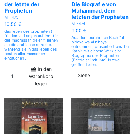
der letzte der
Die Biografie von
Propheten
Muhammad, dem
letzten der Propheten
MT-475
MT-474
10,50 €
9,00 €
das leben des propheten (
frieden und segen auf ihm ) in
Aus dem berühmten Buch "al
der madrassah gelehrt lernen
bidaya wa al nihaya"
sie die arabische sprache,
entnommen, präsentiert uns Ibn
während sie in das leben des
Kathir mit diesem Werk eine
besten aller menschen
Biographie des Propheten
eintauchen ...
(Friede sei mit ihm) in zwei
großen Teilen.
In den
Siehe
Warenkorb
legen