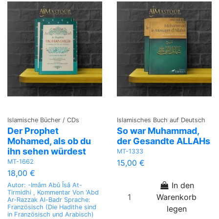
Islamische Bücher / CDs
Islamisches Buch auf Deutsch
Der Prophet
So war Muhammad,
Mohamed, als ob du
der Gesandte ALLAHs
ihn sehen würdest
MT-1333
MT-1662
15,00 €
18,00 €
In den
Autor: -Imâm Abû Îsâ At-
Tirmidhi , Kommentar Von 'Abd
Warenkorb
Ar-Razzak Al-Badr Sprache:
Französisch (Die Hadithe sind
legen
in Französisch und Arabisch)