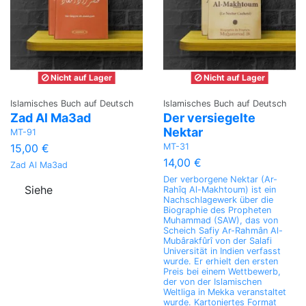
Nicht auf Lager
Nicht auf Lager
Islamisches Buch auf Deutsch
Islamisches Buch auf Deutsch
Zad Al Ma3ad
Der versiegelte
Nektar
MT-91
MT-31
15,00 €
14,00 €
Zad Al Ma3ad
Der verborgene Nektar (Ar-
Siehe
Rahîq Al-Makhtoum) ist ein
Nachschlagewerk über die
Biographie des Propheten
Muhammad (SAW), das von
Scheich Safiy Ar-Rahmân Al-
Mubârakfûrî von der Salafi
Universität in Indien verfasst
wurde. Er erhielt den ersten
Preis bei einem Wettbewerb,
der von der Islamischen
Weltliga in Mekka veranstaltet
wurde. Kartoniertes Format