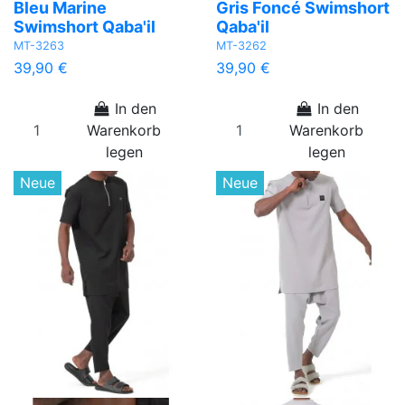
Bleu Marine
Gris Foncé Swimshort
Swimshort Qaba'il
Qaba'il
MT-3263
MT-3262
39,90 €
39,90 €
In den
In den
Warenkorb
Warenkorb
legen
legen
Neue
Neue