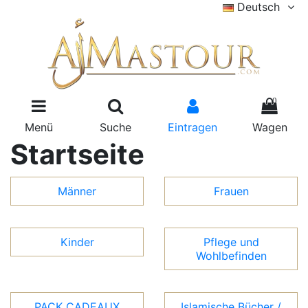
Deutsch
0
Menü
Suche
Eintragen
Wagen
Startseite
Männer
Frauen
Kinder
Pflege und
Wohlbefinden
PACK CADEAUX
Islamische Bücher /