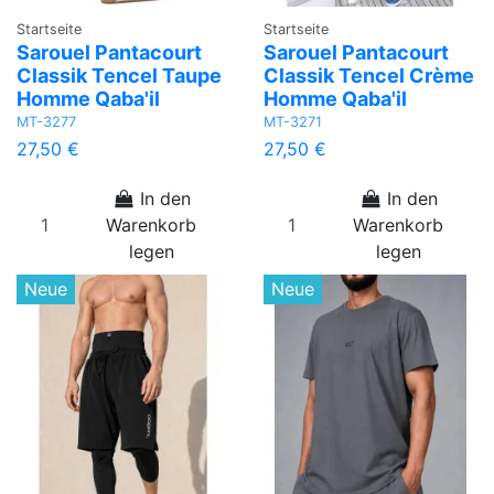
Startseite
Startseite
Sarouel Pantacourt
Sarouel Pantacourt
Classik Tencel Taupe
Classik Tencel Crème
Homme Qaba'il
Homme Qaba'il
MT-3277
MT-3271
27,50 €
27,50 €
In den
In den
Warenkorb
Warenkorb
legen
legen
Neue
Neue