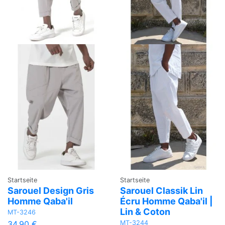
Startseite
Startseite
Sarouel Design Gris
Sarouel Classik Lin
Homme Qaba'il
Écru Homme Qaba'il |
Lin & Coton
MT-3246
MT-3244
34,90 €