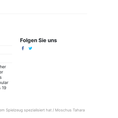
Folgen Sie uns
m
cher
er
s
ular
s 19
em Spielzeug
spezialisiert hat /
Moschus Tahara