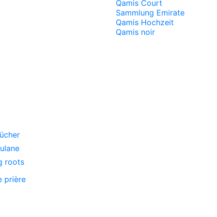
Qamis Court
Sammlung Emirate
Qamis Hochzeit
Qamis noir
ücher
oulane
g roots
e prière