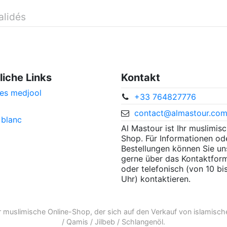
alidés
liche Links
Kontakt
es medjool
+33 764827776
contact@almastour.co
 blanc
Al Mastour ist Ihr muslimis
Shop. Für Informationen od
Bestellungen können Sie un
gerne über das Kontaktform
oder telefonisch (von 10 bi
Uhr) kontaktieren.
r
muslimische Online-Shop
, der sich auf den Verkauf von
islamisch
/
Qamis
/
Jilbeb
/
Schlangenöl
.