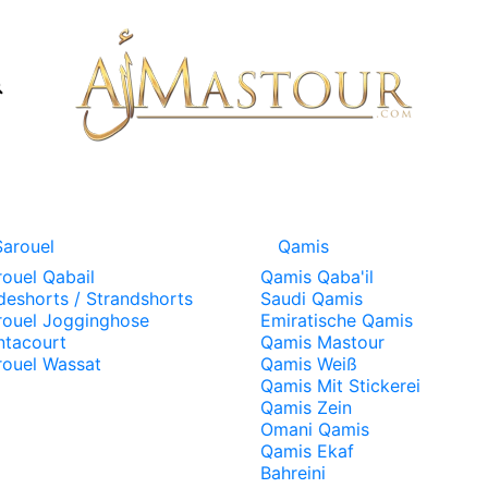
Sarouel
Qamis
rouel Qabail
Qamis Qaba'il
deshorts / Strandshorts
Saudi Qamis
rouel Jogginghose
Emiratische Qamis
ntacourt
Qamis Mastour
rouel Wassat
Qamis Weiß
Qamis Mit Stickerei
Qamis Zein
Omani Qamis
Qamis Ekaf
Bahreini