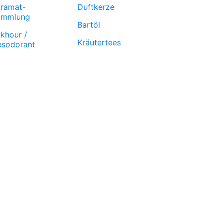
ramat-
Duftkerze
ammlung
Bartöl
khour /
Kräutertees
sodorant