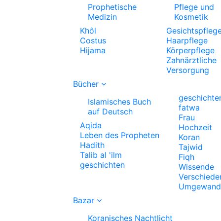
Prophetische
Pflege und
Medizin
Kosmetik
Khôl
Gesichtspfleg
Costus
Haarpflege
Hijama
Körperpflege
Zahnärztliche
Versorgung
Bücher
geschichte
Islamisches Buch
fatwa
auf Deutsch
Frau
Aqida
Hochzeit
Leben des Propheten
Koran
Hadith
Tajwid
Talib al 'ilm
Fiqh
geschichten
Wissende
Verschiede
Umgewande
Bazar
Koranisches Nachtlicht