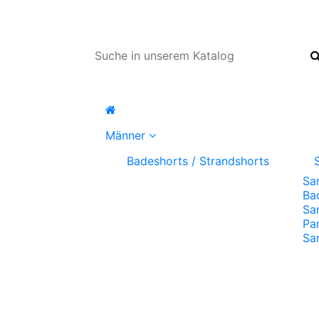
Männer
Badeshorts / Strandshorts
Sa
Ba
Sa
Pa
Sa