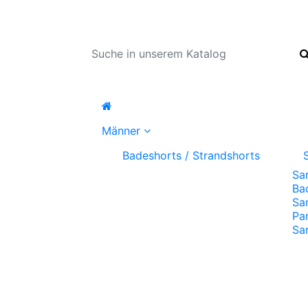
Männer
Badeshorts / Strandshorts
Sa
Ba
Sa
Pa
Sa