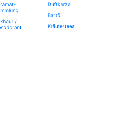
ramat-
Duftkerze
ammlung
Bartöl
khour /
Kräutertees
sodorant