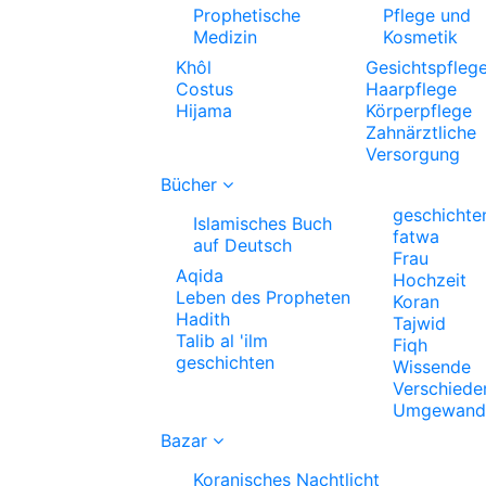
Prophetische
Pflege und
Medizin
Kosmetik
Khôl
Gesichtspfleg
Costus
Haarpflege
Hijama
Körperpflege
Zahnärztliche
Versorgung
Bücher
geschichte
Islamisches Buch
fatwa
auf Deutsch
Frau
Aqida
Hochzeit
Leben des Propheten
Koran
Hadith
Tajwid
Talib al 'ilm
Fiqh
geschichten
Wissende
Verschiede
Umgewande
Bazar
Koranisches Nachtlicht