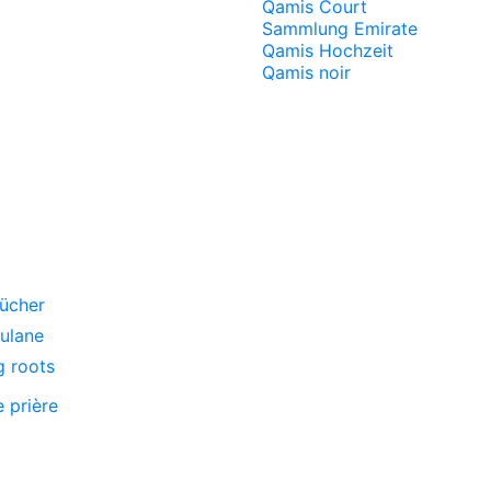
Qamis Court
Sammlung Emirate
Qamis Hochzeit
Qamis noir
ücher
oulane
g roots
e prière