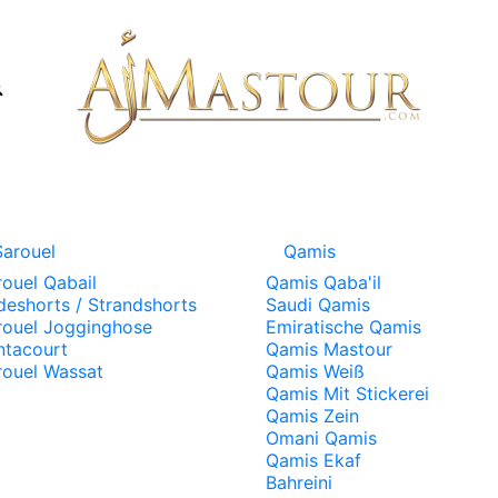
Sarouel
Qamis
rouel Qabail
Qamis Qaba'il
deshorts / Strandshorts
Saudi Qamis
rouel Jogginghose
Emiratische Qamis
ntacourt
Qamis Mastour
rouel Wassat
Qamis Weiß
Qamis Mit Stickerei
Qamis Zein
Omani Qamis
Qamis Ekaf
Bahreini