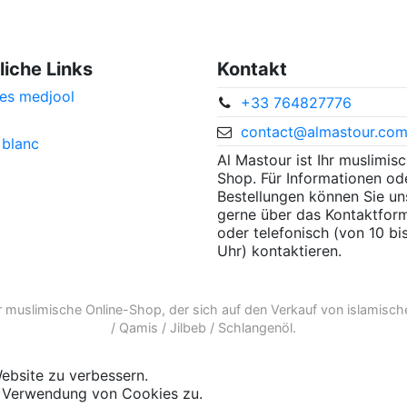
liche Links
Kontakt
es medjool
+33 764827776
contact@almastour.co
 blanc
Al Mastour ist Ihr muslimis
Shop. Für Informationen od
Bestellungen können Sie un
gerne über das Kontaktform
oder telefonisch (von 10 bi
Uhr) kontaktieren.
r
muslimische Online-Shop
, der sich auf den Verkauf von
islamisch
/
Qamis
/
Jilbeb
/
Schlangenöl
.
ebsite zu verbessern.
er Verwendung von Cookies zu.
Weitere Informationen