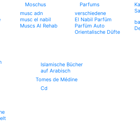
Moschus
Parfums
Ka
S
musc adn
verschiedene
e
musc el nabil
El Nabil Parfüm
ba
Muscs Al Rehab
Parfüm Auto
De
Orientalische Düfte
n
Islamische Bücher
auf Arabisch
Tomes de Médine
Cd
ne
lt