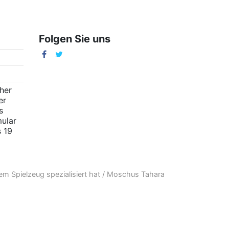
Folgen Sie uns
m
cher
er
s
ular
s 19
em Spielzeug
spezialisiert hat /
Moschus Tahara