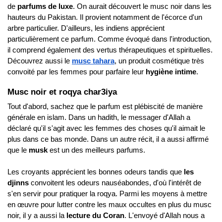
de 
parfums de luxe
. On aurait découvert le musc noir dans les 
hauteurs du Pakistan. Il provient notamment de l'écorce d'un 
arbre particulier. D'ailleurs, les indiens apprécient 
particulièrement ce parfum. Comme évoqué dans l'introduction, 
il comprend également des vertus thérapeutiques et spirituelles. 
Découvrez aussi le 
musc tahara
, un produit cosmétique très 
convoité par les femmes pour parfaire leur 
hygiène intime
. 
Musc noir et roqya char3iya
Tout d'abord, sachez que le parfum est plébiscité de manière 
générale en islam. Dans un hadith, le messager d'Allah a 
déclaré qu'il s'agit avec les femmes des choses qu'il aimait le 
plus dans ce bas monde. Dans un autre récit, il a aussi affirmé 
que le 
musk 
est un des meilleurs parfums.
Les croyants apprécient les bonnes odeurs tandis que 
les 
djinns 
convoitent les odeurs nauséabondes, d'où l'intérêt de 
s'en servir pour pratiquer la roqya. Parmi les moyens à mettre 
en œuvre pour lutter contre les maux occultes en plus du musc 
noir, il y a aussi la 
lecture du Coran
. L'envoyé d'Allah nous a 