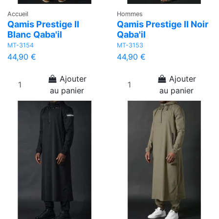
Accueil
Hommes
Qamis Prestige II
Qamis Prestige II Noir
Blanc Qaba'il
Qaba'il
MT-3154
MT-3153
44,90 €
44,90 €
Ajouter
Ajouter
au panier
au panier