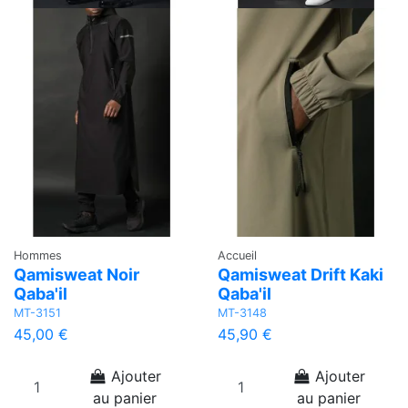
Hommes
Accueil
Qamisweat Noir
Qamisweat Drift Kaki
Qaba'il
Qaba'il
MT-3151
MT-3148
45,00 €
45,90 €
Ajouter
Ajouter
au panier
au panier