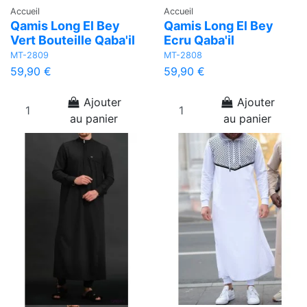
Accueil
Accueil
Qamis Long El Bey
Qamis Long El Bey
Vert Bouteille Qaba'il
Ecru Qaba'il
MT-2809
MT-2808
59,90 €
59,90 €
Ajouter
Ajouter
au panier
au panier