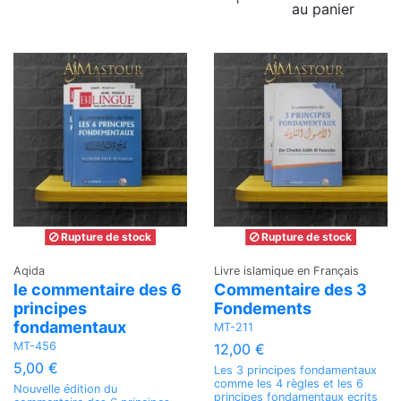
au panier
Rupture de stock
Rupture de stock
Aqida
Livre islamique en Français
le commentaire des 6
Commentaire des 3
principes
Fondements
fondamentaux
MT-211
MT-456
12,00 €
5,00 €
Les 3 principes fondamentaux
comme les 4 règles et les 6
Nouvelle édition du
principes fondamentaux ecrits