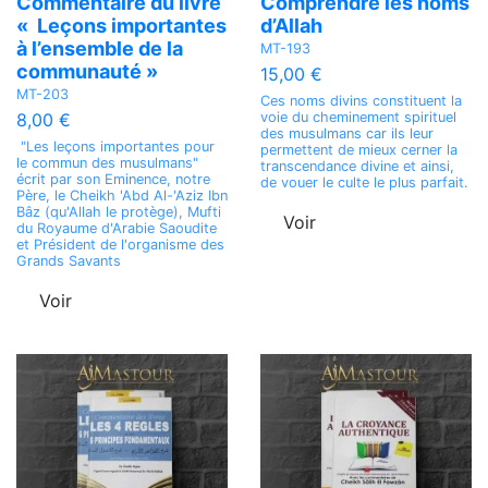
Commentaire du livre
Comprendre les noms
« Leçons importantes
d’Allah
à l’ensemble de la
MT-193
communauté »
15,00 €
MT-203
Ces noms divins constituent la
voie du cheminement spirituel
8,00 €
des musulmans car ils leur
"Les leçons importantes pour
permettent de mieux cerner la
le commun des musulmans"
transcendance divine et ainsi,
écrit par son Eminence, notre
de vouer le culte le plus parfait.
Père, le Cheikh 'Abd Al-'Aziz Ibn
Bâz (qu'Allah le protège), Mufti
Voir
du Royaume d'Arabie Saoudite
et Président de l'organisme des
Grands Savants
Voir