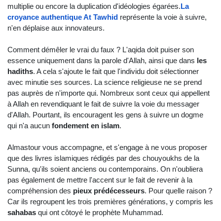
multiplie ou encore la duplication d'idéologies égarées.
La 
croyance authentique At Tawhid
 représente la voie à suivre, 
n'en déplaise aux innovateurs.
Comment démêler le vrai du faux ? L'aqida doit puiser son 
essence uniquement dans la parole d'Allah, ainsi que dans 
les 
hadiths
. A cela s'ajoute le fait que l'individu doit sélectionner 
avec minutie ses sources. La science religieuse ne se prend 
pas auprès de n'importe qui. Nombreux sont ceux qui appellent 
à Allah en revendiquant le fait de suivre la voie du messager 
d'Allah. Pourtant, ils encouragent les gens à suivre un dogme 
qui n'a aucun 
fondement en islam
.
Almastour vous accompagne, et s'engage à ne vous proposer 
que des livres islamiques rédigés par des chouyoukhs de la 
Sunna, qu'ils soient anciens ou contemporains. On n'oubliera 
pas également de mettre l'accent sur le fait de revenir à la 
compréhension des 
pieux prédécesseurs
. Pour quelle raison ? 
Car ils regroupent les trois premières générations, y compris les 
sahabas 
qui ont côtoyé le prophète Muhammad.