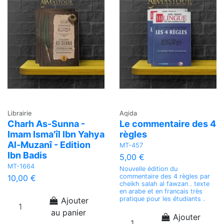
Librairie
Aqida
Charh As-Sunna -
Le commentaire des 4
Imam Isma'îl Ibn Yahya
règles
Al-Muzanî - Edition
MT-457
Ibn Badis
5,00 €
MT-1664
Nouvelle édition du
commentaire des 4 règles par
10,00 €
cheikh salah al fawzan . texte
en arabe et en francais très
pratique pour les étudiants .
Ajouter
au panier
Ajouter