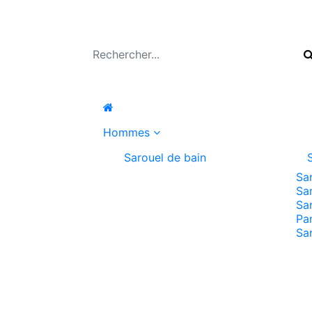
Hommes
Sarouel de bain
Sa
Sa
Sa
Pa
Sa