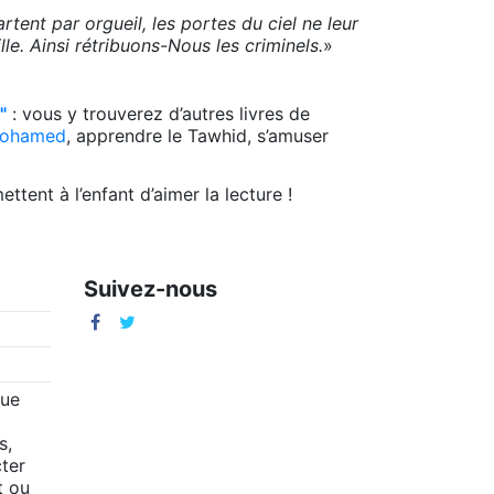
ent par orgueil, les portes du ciel ne leur
le. Ainsi rétribuons-Nous les criminels.
»
"
: vous y trouverez d’autres livres de
Mohamed
, apprendre le Tawhid, s’amuser
ttent à l’enfant d’aimer la lecture !
Suivez-nous
m
que
s,
ter
t ou