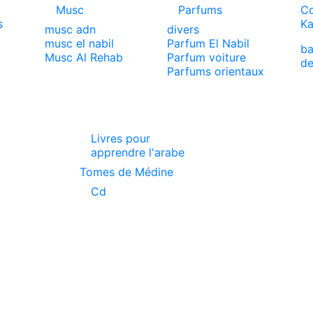
Musc
Parfums
Co
s
Ka
musc adn
divers
musc el nabil
Parfum El Nabil
ba
x
Musc Al Rehab
Parfum voiture
de
Parfums orientaux
Livres pour
apprendre l'arabe
Tomes de Médine
Cd