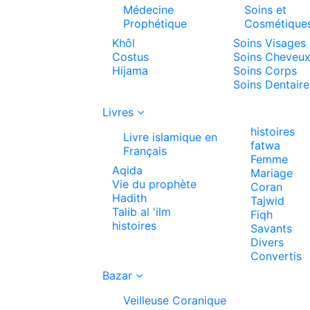
Médecine
Soins et
Prophétique
Cosmétique
Khôl
Soins Visages
Costus
Soins Cheveu
Hijama
Soins Corps
Soins Dentaire
Livres
histoires
Livre islamique en
fatwa
Français
Femme
Aqida
Mariage
Vie du prophète
Coran
Hadith
Tajwid
Talib al 'ilm
Fiqh
histoires
Savants
Divers
Convertis
Bazar
Veilleuse Coranique