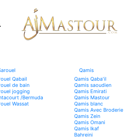
Sarouel
Qamis
rouel Qabail
Qamis Qaba'il
rouel de bain
Qamis saoudien
rouel jogging
Qamis Emirati
ntacourt /Bermuda
Qamis Mastour
rouel Wassat
Qamis blanc
Qamis Avec Broderie
Qamis Zein
Qamis Omani
Qamis Ikaf
Bahreini