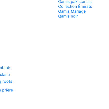
Qamis pakistanais
Collection Émirats
Qamis Mariage
Qamis noir
enfants
oulane
g roots
e prière