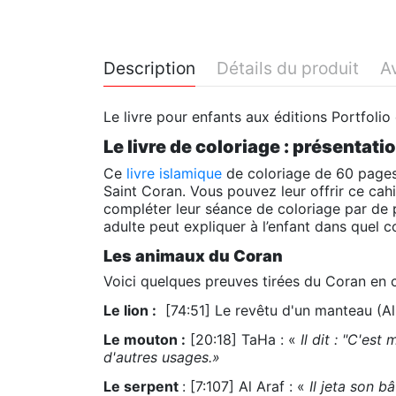
Description
Détails du produit
Av
Le livre pour enfants aux éditions Portfolio
Le livre de coloriage : présentati
Ce
livre islamique
de coloriage de 60 pages 
Saint Coran. Vous pouvez leur offrir ce cahi
compléter leur séance de coloriage par de pet
adulte peut expliquer à l’enfant dans quel
Les animaux du Coran
Voici quelques preuves tirées du Coran en c
Le lion :
[74:51] Le revêtu d'un manteau (A
Le mouton :
[20:18] TaHa : «
Il dit : "C'es
d'autres usages.»
Le serpent
: [7:107] Al Araf : «
Il jeta son b