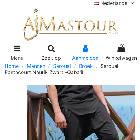
Nederlands
0
Menu
Zoek op
Aanmelden
Winkelwagen
Home
Mannen
Saroual
Broek
Saroual
Pantacourt Nautik Zwart -Qaba'il