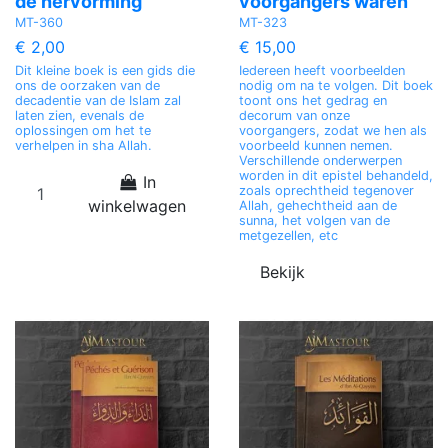
de hervorming
voorgangers waren
MT-360
MT-323
€ 2,00
€ 15,00
Dit kleine boek is een gids die
Iedereen heeft voorbeelden
ons de oorzaken van de
nodig om na te volgen. Dit boek
decadentie van de Islam zal
toont ons het gedrag en
laten zien, evenals de
decorum van onze
oplossingen om het te
voorgangers, zodat we hen als
verhelpen in sha Allah.
voorbeeld kunnen nemen.
Verschillende onderwerpen
worden in dit epistel behandeld,
In
zoals oprechtheid tegenover
winkelwagen
Allah, gehechtheid aan de
sunna, het volgen van de
metgezellen, etc
Bekijk