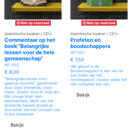
Niet op voorraad
Niet op voorraad
Islamitische boeken / CD's
Islamitische boeken / CD's
Commentaar op het
Profeten en
boek "Belangrijke
boodschappers
lessen voor de hele
MT-201
gemeenschap"
€ 1,50
MT-203
Het geloof in de
Boodschappers is een van de
€ 8,00
zes zuilen van het
"Belangrijke lessen voor
moslimgeloof, zonder welke het
gewone moslims" geschreven
niet compleet kan zijn.
door Zijne Eminentie, onze
Vader, Sheikh 'Abd Al-'Aziz Ibn
Bekijk
Bâz (moge Allah hem
beschermen), Mufti van het
Koninkrijk Saoedi-Arabië en
Voorzitter van het Lichaam van
Grote Geleerden
Bekijk