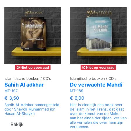
Niet op voorraad
Niet op voorraad
Islamitische boeken / CD's
Islamitische boeken / CD's
Sahih Al adkhar
De verwachte Mahdi
MT-197
MT-189
€ 3,50
€ 6,00
Sahih Al-Adhkar samengesteld
Hier is eindelijk een boek over
door Shaykh Muhammad ibn
de islam in het Frans, dat gaat
Hasan Al-Shaykh
over de komst van de Mehdi
aan het einde der tijden, ver van
alle verhalen die over hem zijn
Bekijk
verzonnen.