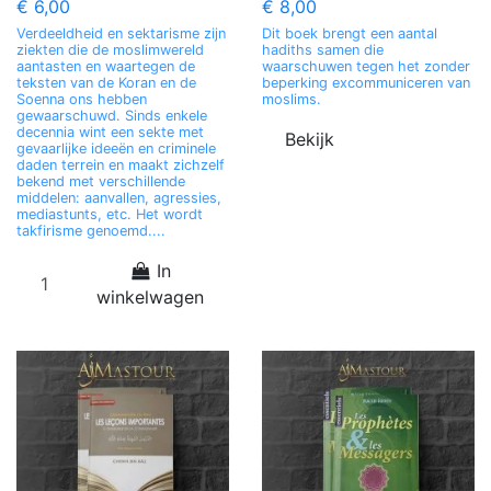
€ 6,00
€ 8,00
Verdeeldheid en sektarisme zijn
Dit boek brengt een aantal
ziekten die de moslimwereld
hadiths samen die
aantasten en waartegen de
waarschuwen tegen het zonder
teksten van de Koran en de
beperking excommuniceren van
Soenna ons hebben
moslims.
gewaarschuwd. Sinds enkele
decennia wint een sekte met
Bekijk
gevaarlijke ideeën en criminele
daden terrein en maakt zichzelf
bekend met verschillende
middelen: aanvallen, agressies,
mediastunts, etc. Het wordt
takfirisme genoemd....
In
winkelwagen