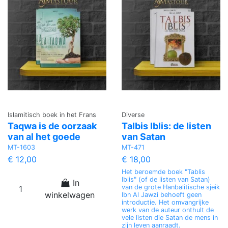
Islamitisch boek in het Frans
Diverse
Taqwa is de oorzaak
Talbis Iblis: de listen
van al het goede
van Satan
MT-1603
MT-471
€ 12,00
€ 18,00
Het beroemde boek "Tablis
Iblis" (of de listen van Satan)
In
van de grote Hanbalitische sjeik
winkelwagen
Ibn Al Jawzi behoeft geen
introductie. Het omvangrijke
werk van de auteur onthult de
vele listen die Satan de mens in
zijn leven aanraadt.