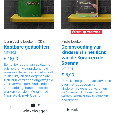
Niet op voorraad
Islamitische boeken / CD's
Kinderboeken
Kostbare gedachten
De opvoeding van
kinderen in het licht
MT-302
van de Koran en de
€ 16,00
Soenna
Een uniek boek, van zeldzame
wijsheid en welsprekendheid,
MT-301
waarvan de reputatie niet wordt
€ 5,00
misbruikt, en dat degenen die
zich erin verdiepen ongetwijfeld
Deze kleine gids bevat adviezen
zal overweldigen. Authenticatie
over het opvoeden van
van hadith gebaseerd op de
kinderen volgens de Koran en
werken van sjeik Muhammad
de Soenna. Dit boek bevat
Nasir Ad-Dîn Al-Albânî.
verschillende fatawas over dit
onderwerp.
In
Bekijk
winkelwagen