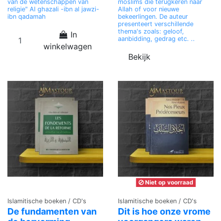
van de wetenschappen van
moslims die terugkeren naar
religie" Al ghazali -ibn al jawzi-
Allah of voor nieuwe
ibn qadamah
bekeerlingen. De auteur
presenteert verschillende
thema's zoals: geloof,
In
aanbidding, gedrag etc. ..
winkelwagen
Bekijk
Niet op voorraad
Islamitische boeken / CD's
Islamitische boeken / CD's
De fundamenten van
Dit is hoe onze vrome