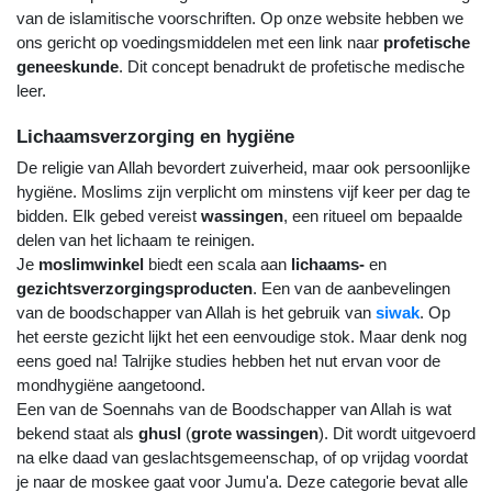
van de islamitische voorschriften. Op onze website hebben we 
ons gericht op voedingsmiddelen met een link naar 
profetische 
geneeskunde
. Dit concept benadrukt de profetische medische 
leer.
Lichaamsverzorging en hygiëne
De religie van Allah bevordert zuiverheid, maar ook persoonlijke 
hygiëne. Moslims zijn verplicht om minstens vijf keer per dag te 
bidden. Elk gebed vereist 
wassingen
, een ritueel om bepaalde 
delen van het lichaam te reinigen.
Je 
moslimwinkel
 biedt een scala aan 
lichaams-
 en 
gezichtsverzorgingsproducten
. Een van de aanbevelingen 
van de boodschapper van Allah is het gebruik van 
siwak
. Op 
het eerste gezicht lijkt het een eenvoudige stok. Maar denk nog 
eens goed na! Talrijke studies hebben het nut ervan voor de 
mondhygiëne aangetoond.
Een van de Soennahs van de Boodschapper van Allah is wat 
bekend staat als 
ghusl
 (
grote wassingen
). Dit wordt uitgevoerd 
na elke daad van geslachtsgemeenschap, of op vrijdag voordat 
je naar de moskee gaat voor Jumu'a. Deze categorie bevat alle 