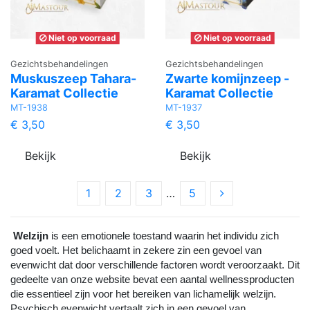
Niet op voorraad
Niet op voorraad
Gezichtsbehandelingen
Gezichtsbehandelingen
Muskuszeep Tahara-
Zwarte komijnzeep -
Karamat Collectie
Karamat Collectie
MT-1938
MT-1937
€ 3,50
€ 3,50
Bekijk
Bekijk
1
2
3
…
5
Welzijn
 is een emotionele toestand waarin het individu zich 
goed voelt. Het belichaamt in zekere zin een gevoel van 
evenwicht dat door verschillende factoren wordt veroorzaakt. Dit 
gedeelte van onze website bevat een aantal wellnessproducten 
die essentieel zijn voor het bereiken van lichamelijk welzijn. 
Psychisch evenwicht vertaalt zich in een gevoel van 