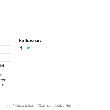
Follow us
m
que
s,
ter
t ou
).
amiques
/
Musc tahara
/
Qamis
/
Jilbeb
/
Huile de