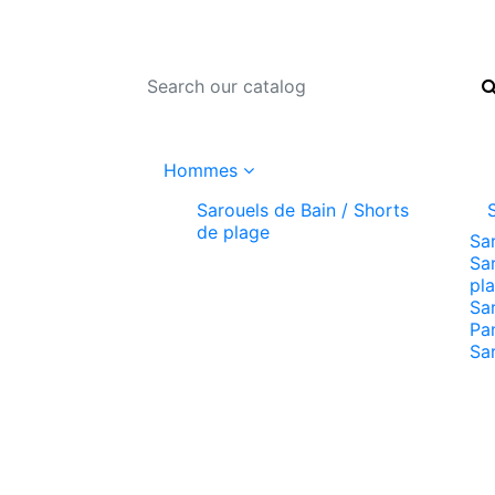
Hommes
Sarouels de Bain / Shorts
de plage
Sa
Sar
pl
Sa
Pa
Sa