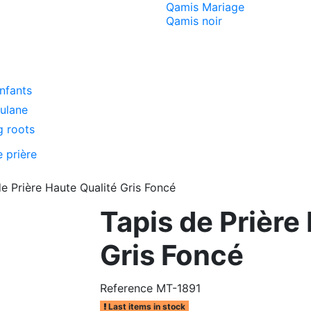
Qamis Mariage
Qamis noir
enfants
oulane
g roots
e prière
de Prière Haute Qualité Gris Foncé
Tapis de Prière
Gris Foncé
Reference
MT-1891
Last items in stock