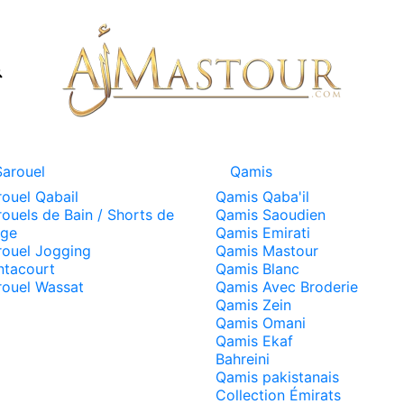
Sarouel
Qamis
rouel Qabail
Qamis Qaba'il
ouels de Bain / Shorts de
Qamis Saoudien
age
Qamis Emirati
rouel Jogging
Qamis Mastour
ntacourt
Qamis Blanc
rouel Wassat
Qamis Avec Broderie
Qamis Zein
Qamis Omani
Qamis Ekaf
Bahreini
Qamis pakistanais
Collection Émirats