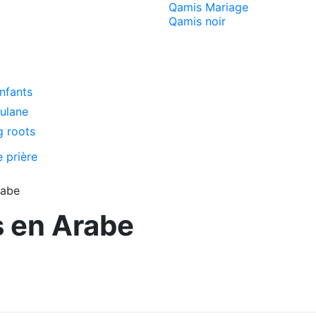
Qamis Mariage
Qamis noir
enfants
oulane
g roots
e prière
rabe
s en Arabe