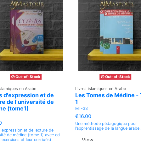
Out-of-Stock
Out-of-Stock
islamiques en Arabe
Livres islamiques en Arabe
 d'expression et de
Les Tomes de Médine -
re de l'université de
1
ne (tome1)
MT-33
€16.00
0
Une méthode pédagogique pour
l’apprentissage de la langue arabe
'expression et de lecture de
rsité de médine (tome 1) avec cd
View
, exercices et leur corrigés)