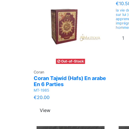
€10.5
la vie 
sur lui
apprene
imprégn
hommes
Out-of-Stock
Coran
Coran Tajwid (Hafs) En arabe
En 6 Parties
MT-1985
€20.00
View