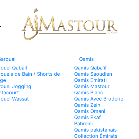
Sarouel
Qamis
rouel Qabail
Qamis Qaba'il
ouels de Bain / Shorts de
Qamis Saoudien
age
Qamis Emirati
rouel Jogging
Qamis Mastour
ntacourt
Qamis Blanc
rouel Wassat
Qamis Avec Broderie
Qamis Zein
Qamis Omani
Qamis Ekaf
Bahreini
Qamis pakistanais
Collection Émirats