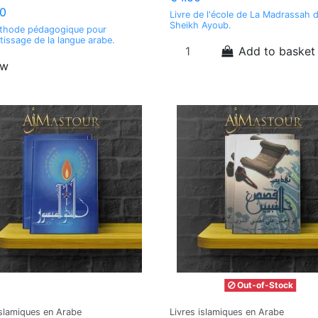
0
Livre de l'école de La Madrassah 
Sheikh Ayoub.
thode pédagogique pour
ntissage de la langue arabe.
Add to basket
ew
Out-of-Stock
islamiques en Arabe
Livres islamiques en Arabe