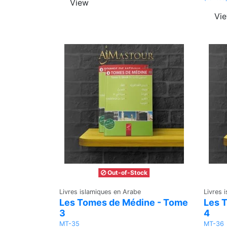
View
Vi
Out-of-Stock
Livres islamiques en Arabe
Livres 
Les Tomes de Médine - Tome
Les 
3
4
MT-35
MT-36