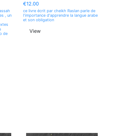
€12.00
rassah
ce livre écrit par cheikh Raslan parle de
s , un
l'importance d'apprendre la langue arabe
et son obligation
extes
s
View
p de