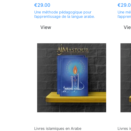
€29.00
€29.0
Une méthode pédagogique pour
Une mé
l’apprentissage de la langue arabe.
l’appre
View
Vi
Livres islamiques en Arabe
Livres 