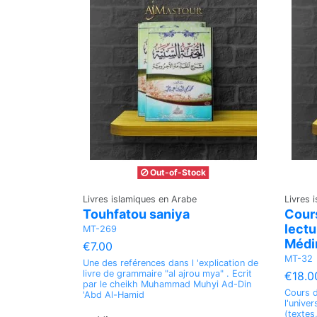
Out-of-Stock
Livres islamiques en Arabe
Livres 
Touhfatou saniya
Cours
lectu
MT-269
Médi
€7.00
MT-32
Une des reférences dans l 'explication de
livre de grammaire "al ajrou mya" . Ecrit
€18.0
par le cheikh Muhammad Muhyi Ad-Din
Cours d
'Abd Al-Hamid
l'unive
(textes