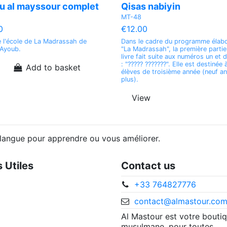
u al mayssour complet
Qisas nabiyin
MT-48
0
€12.00
e l'école de La Madrassah de
Dans le cadre du programme élabo
 Ayoub.
"La Madrassah", la première partie
livre fait suite aux numéros un et 
: "????? ???????". Elle est destinée 
Add to basket
élèves de troisième année (neuf an
plus).
View
s langue pour apprendre ou vous améliorer.
s Utiles
Contact us
+33 764827776
contact@almastour.co
Al Mastour est votre bouti
musulmane, pour toutes