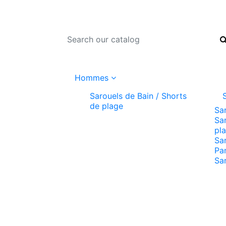
Hommes
Sarouels de Bain / Shorts
de plage
Sa
Sar
pl
Sa
Pa
Sa