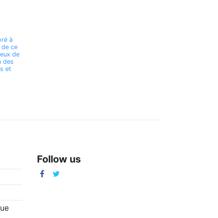
ré à
 de ce
deux de
à des
s et
Follow us
m
que