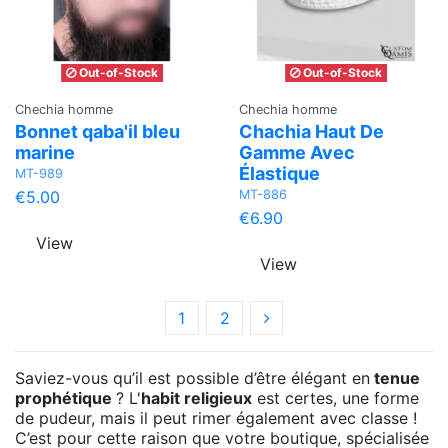
Out-of-Stock
Out-of-Stock
Chechia homme
Chechia homme
Bonnet qaba'il bleu
Chachia Haut De
marine
Gamme Avec
Élastique
MT-989
MT-886
€5.00
€6.90
View
View
1
2
Saviez-vous qu’il est possible d’être élégant en
tenue
prophétique
? L'
habit religieux
est certes, une forme
de pudeur, mais il peut rimer également avec classe !
C’est pour cette raison que votre boutique, spécialisée