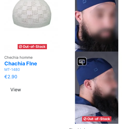
Out-of-Stock
Chechia homme
Chachia FIne
MT-1480
€2.90
View
Out-of-Stock