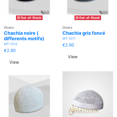
Out-of-Stock
Out-of-Stock
Divers
Divers
Chachia noire (
Chachia gris foncé
differents motifs)
MT-1011
MT-1012
€2.90
€2.90
View
View