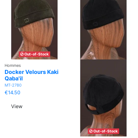
Out-of-Stock
Hommes
Docker Velours Kaki
Qaba'il
MT-2780
€14.50
View
Out-of-Stock