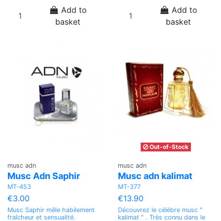
Add to
Add to
basket
basket
Out-of-Stock
musc adn
musc adn
Musc Adn Saphir
Musc adn kalimat
MT-453
MT-377
€3.00
€13.90
Musc Saphir mêle habilement
Découvrez le célèbre musc "
fraîcheur et sensualité.
kalimat " . Très connu dans le