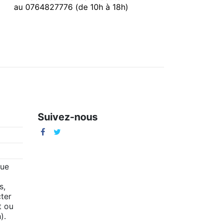
au 0764827776 (de 10h à 18h)
Suivez-nous
m
que
s,
ter
t ou
).