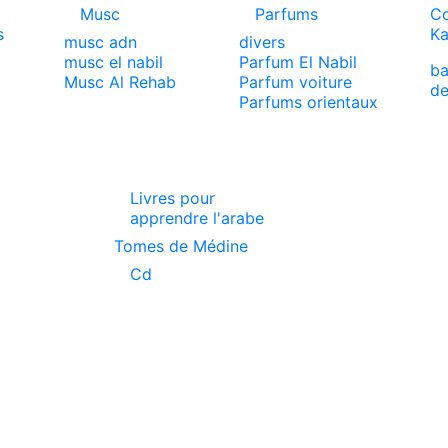
Musc
Parfums
Co
s
Ka
musc adn
divers
musc el nabil
Parfum El Nabil
ba
x
Musc Al Rehab
Parfum voiture
de
Parfums orientaux
Livres pour
apprendre l'arabe
Tomes de Médine
Cd