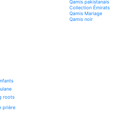
Qamis pakistanais
Collection Émirats
Qamis Mariage
Qamis noir
enfants
oulane
g roots
e prière