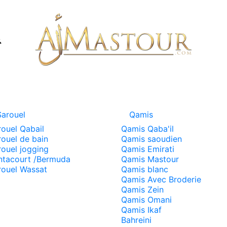
Sarouel
Qamis
rouel Qabail
Qamis Qaba'il
rouel de bain
Qamis saoudien
rouel jogging
Qamis Emirati
ntacourt /Bermuda
Qamis Mastour
rouel Wassat
Qamis blanc
Qamis Avec Broderie
Qamis Zein
Qamis Omani
Qamis Ikaf
Bahreini