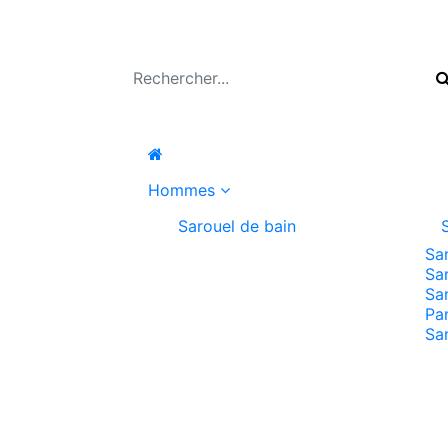
Hommes
Sarouel de bain
Sa
Sa
Sa
Pa
Sa