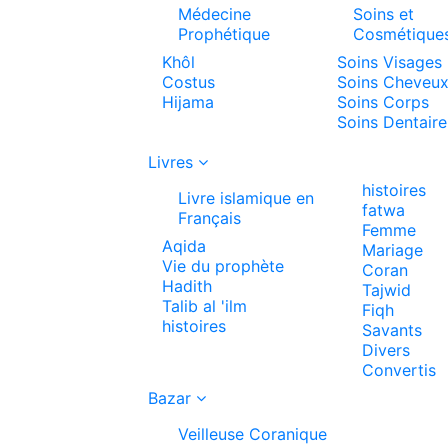
Médecine
Soins et
Prophétique
Cosmétique
Khôl
Soins Visages
Costus
Soins Cheveu
Hijama
Soins Corps
Soins Dentaire
Livres
histoires
Livre islamique en
fatwa
Français
Femme
Aqida
Mariage
Vie du prophète
Coran
Hadith
Tajwid
Talib al 'ilm
Fiqh
histoires
Savants
Divers
Convertis
Bazar
Veilleuse Coranique