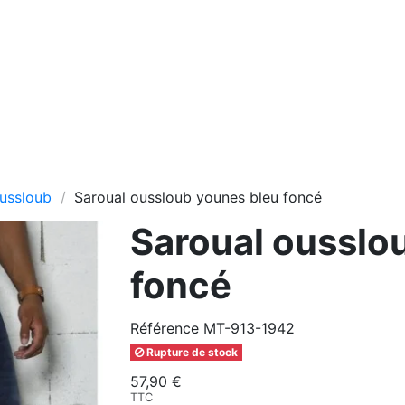
ussloub
Saroual oussloub younes bleu foncé
Saroual ousslo
foncé
Référence
MT-913-1942
Rupture de stock
57,90 €
TTC