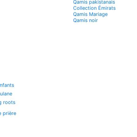
Qamis pakistanais
Collection Émirats
Qamis Mariage
Qamis noir
enfants
oulane
g roots
e prière