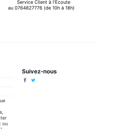
Service Client à l'Écoute
au 0764827776 (de 10h à 18h)
Suivez-nous
m
que
s,
ter
t ou