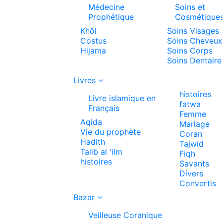
Médecine
Soins et
Prophétique
Cosmétique
Khôl
Soins Visages
Costus
Soins Cheveu
Hijama
Soins Corps
Soins Dentaire
Livres
histoires
Livre islamique en
fatwa
Français
Femme
Aqida
Mariage
Vie du prophète
Coran
Hadith
Tajwid
Talib al 'ilm
Fiqh
histoires
Savants
Divers
Convertis
Bazar
Veilleuse Coranique