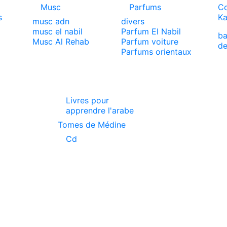
Musc
Parfums
Co
s
Ka
musc adn
divers
musc el nabil
Parfum El Nabil
ba
x
Musc Al Rehab
Parfum voiture
de
Parfums orientaux
Livres pour
apprendre l'arabe
Tomes de Médine
Cd