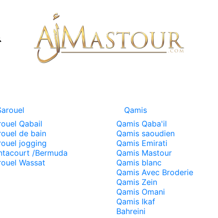
Sarouel
Qamis
rouel Qabail
Qamis Qaba'il
rouel de bain
Qamis saoudien
rouel jogging
Qamis Emirati
ntacourt /Bermuda
Qamis Mastour
rouel Wassat
Qamis blanc
Qamis Avec Broderie
Qamis Zein
Qamis Omani
Qamis Ikaf
Bahreini