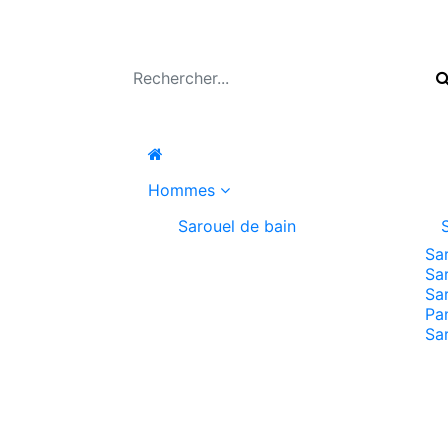
Hommes
Sarouel de bain
Sa
Sa
Sa
Pa
Sa