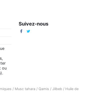
Suivez-nous
m
que
s,
ter
t ou
).
amiques
/
Musc tahara
/
Qamis
/
Jilbeb
/
Huile de