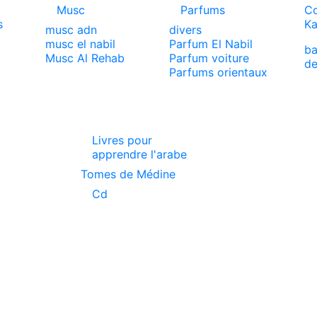
Musc
Parfums
Co
s
Ka
musc adn
divers
musc el nabil
Parfum El Nabil
ba
x
Musc Al Rehab
Parfum voiture
de
Parfums orientaux
Livres pour
apprendre l'arabe
Tomes de Médine
Cd