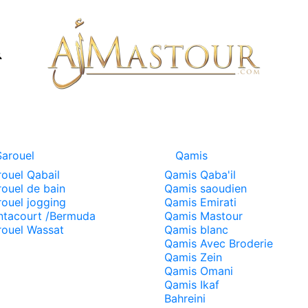
Sarouel
Qamis
rouel Qabail
Qamis Qaba'il
rouel de bain
Qamis saoudien
rouel jogging
Qamis Emirati
ntacourt /Bermuda
Qamis Mastour
rouel Wassat
Qamis blanc
Qamis Avec Broderie
Qamis Zein
Qamis Omani
Qamis Ikaf
Bahreini