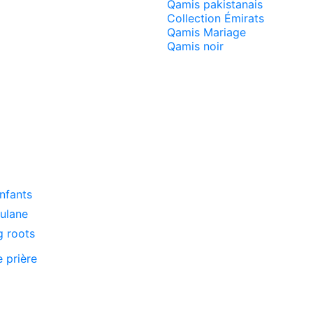
Qamis pakistanais
Collection Émirats
Qamis Mariage
Qamis noir
enfants
oulane
g roots
e prière