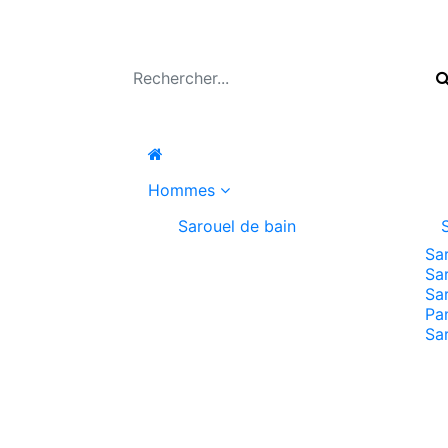
Hommes
Sarouel de bain
Sa
Sa
Sa
Pa
Sa