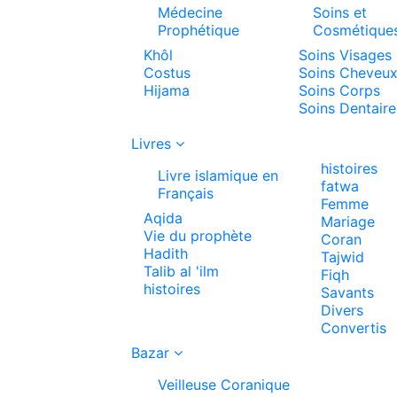
Médecine
Soins et
Prophétique
Cosmétique
Khôl
Soins Visages
Costus
Soins Cheveu
Hijama
Soins Corps
Soins Dentaire
Livres
histoires
Livre islamique en
fatwa
Français
Femme
Aqida
Mariage
Vie du prophète
Coran
Hadith
Tajwid
Talib al 'ilm
Fiqh
histoires
Savants
Divers
Convertis
Bazar
Veilleuse Coranique