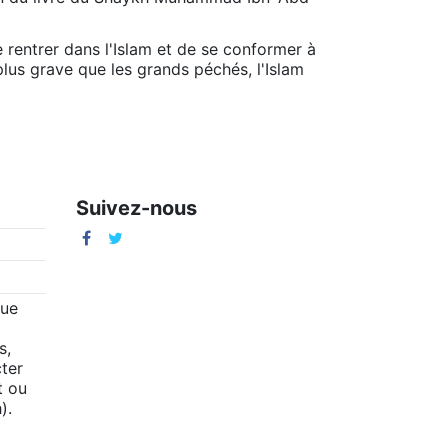
e rentrer dans l'Islam et de se conformer à
plus grave que les grands péchés, l'Islam
Suivez-nous
m
que
s,
ter
t ou
).