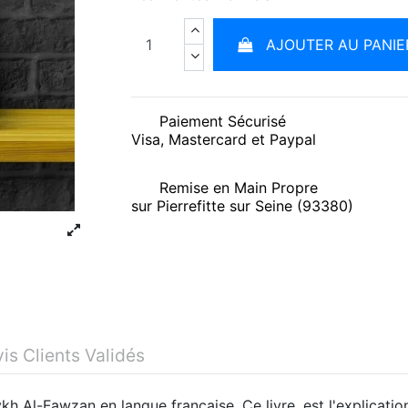
AJOUTER AU PANIE
Paiement Sécurisé
Visa, Mastercard et Paypal
Remise en Main Propre
sur Pierrefitte sur Seine (93380)
is Clients Validés
kh Al-Fawzan en langue française. Ce livre, est l'explicat