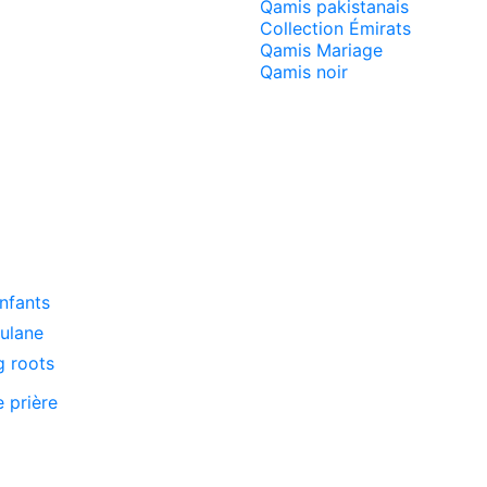
Qamis pakistanais
Collection Émirats
Qamis Mariage
Qamis noir
enfants
oulane
g roots
e prière