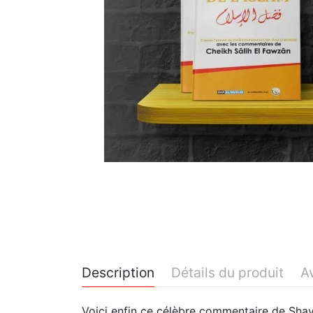
Description
Détails du produit
Av
Voici enfin ce célèbre commentaire de Shay