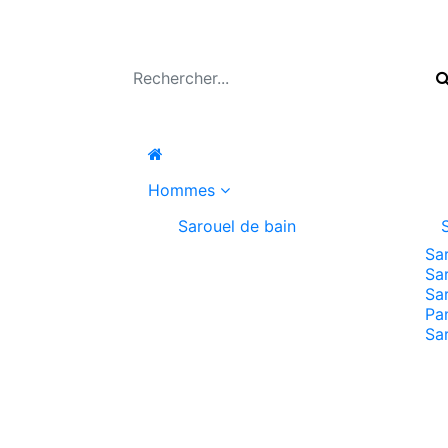
Hommes
Sarouel de bain
Sa
Sa
Sa
Pa
Sa