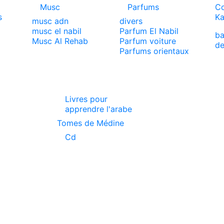
Musc
Parfums
Co
s
Ka
musc adn
divers
musc el nabil
Parfum El Nabil
ba
x
Musc Al Rehab
Parfum voiture
de
Parfums orientaux
Livres pour
apprendre l'arabe
Tomes de Médine
Cd