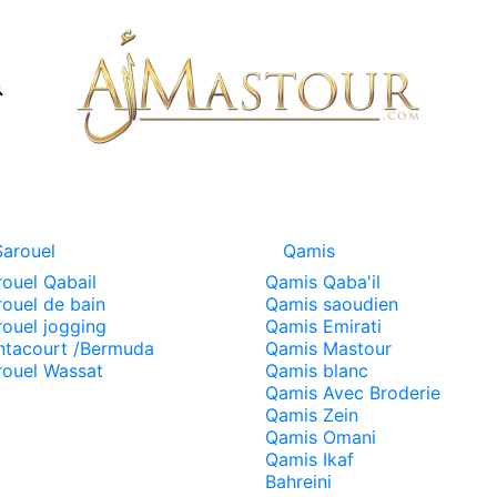
Sarouel
Qamis
rouel Qabail
Qamis Qaba'il
rouel de bain
Qamis saoudien
rouel jogging
Qamis Emirati
ntacourt /Bermuda
Qamis Mastour
rouel Wassat
Qamis blanc
Qamis Avec Broderie
Qamis Zein
Qamis Omani
Qamis Ikaf
Bahreini