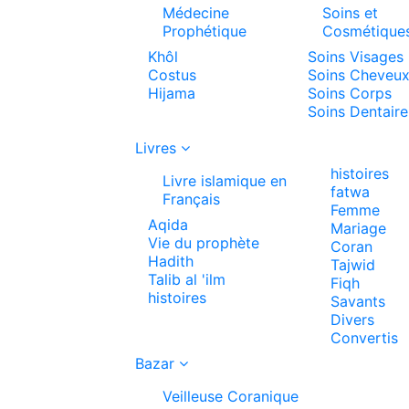
Médecine
Soins et
Prophétique
Cosmétique
Khôl
Soins Visages
Costus
Soins Cheveu
Hijama
Soins Corps
Soins Dentaire
Livres
histoires
Livre islamique en
fatwa
Français
Femme
Aqida
Mariage
Vie du prophète
Coran
Hadith
Tajwid
Talib al 'ilm
Fiqh
histoires
Savants
Divers
Convertis
Bazar
Veilleuse Coranique