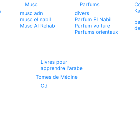
Musc
Parfums
Co
s
Ka
musc adn
divers
musc el nabil
Parfum El Nabil
ba
x
Musc Al Rehab
Parfum voiture
de
Parfums orientaux
Livres pour
apprendre l'arabe
Tomes de Médine
Cd