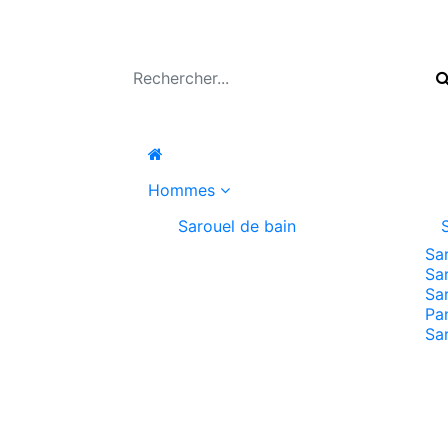
Hommes
Sarouel de bain
Sa
Sa
Sa
Pa
Sa