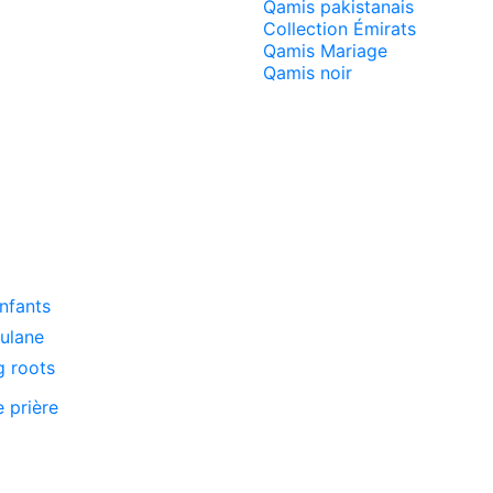
Qamis pakistanais
Collection Émirats
Qamis Mariage
Qamis noir
enfants
oulane
g roots
e prière