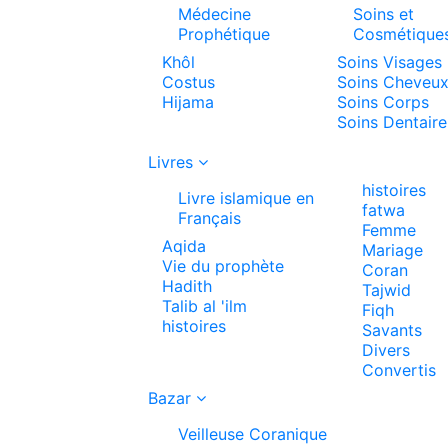
Médecine
Soins et
Prophétique
Cosmétique
Khôl
Soins Visages
Costus
Soins Cheveu
Hijama
Soins Corps
Soins Dentaire
Livres
histoires
Livre islamique en
fatwa
Français
Femme
Aqida
Mariage
Vie du prophète
Coran
Hadith
Tajwid
Talib al 'ilm
Fiqh
histoires
Savants
Divers
Convertis
Bazar
Veilleuse Coranique