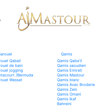
Sarouel
Qamis
rouel Qabail
Qamis Qaba'il
rouel de bain
Qamis saoudien
rouel jogging
Qamis Emirati
ntacourt /Bermuda
Qamis Mastour
rouel Wassat
Qamis blanc
Qamis Avec Broderie
Qamis Zein
Qamis Omani
Qamis Ikaf
Bahreini