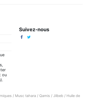
Suivez-nous
m
que
s,
ter
t ou
).
amiques
/
Musc tahara
/
Qamis
/
Jilbeb
/
Huile de