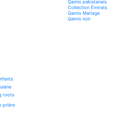
Qamis pakistanais
Collection Émirats
Qamis Mariage
Qamis noir
enfants
oulane
g roots
e prière