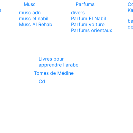
Musc
Parfums
Co
s
Ka
musc adn
divers
musc el nabil
Parfum El Nabil
ba
x
Musc Al Rehab
Parfum voiture
de
Parfums orientaux
Livres pour
apprendre l'arabe
Tomes de Médine
Cd