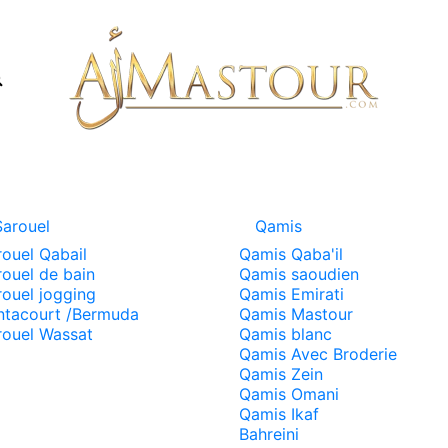
Sarouel
Qamis
rouel Qabail
Qamis Qaba'il
rouel de bain
Qamis saoudien
rouel jogging
Qamis Emirati
ntacourt /Bermuda
Qamis Mastour
rouel Wassat
Qamis blanc
Qamis Avec Broderie
Qamis Zein
Qamis Omani
Qamis Ikaf
Bahreini