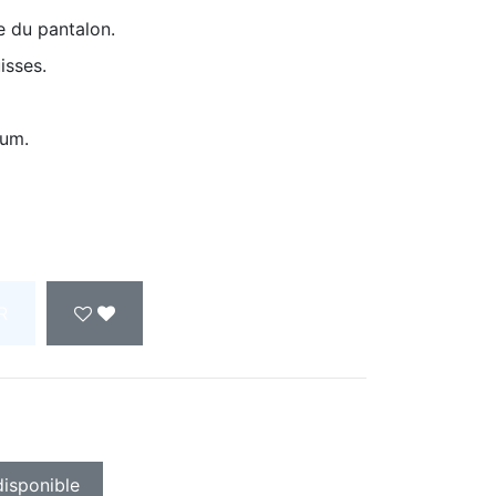
e du pantalon.
isses.
mum.
R