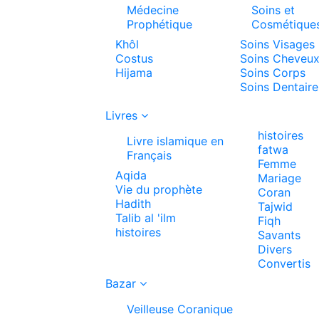
Médecine
Soins et
Prophétique
Cosmétique
Khôl
Soins Visages
Costus
Soins Cheveu
Hijama
Soins Corps
Soins Dentaire
Livres
histoires
Livre islamique en
fatwa
Français
Femme
Aqida
Mariage
Vie du prophète
Coran
Hadith
Tajwid
Talib al 'ilm
Fiqh
histoires
Savants
Divers
Convertis
Bazar
Veilleuse Coranique