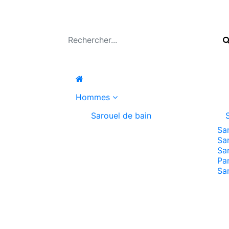
Hommes
Sarouel de bain
Sa
Sa
Sa
Pa
Sa