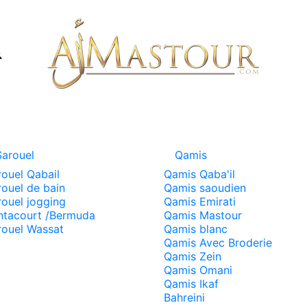
Sarouel
Qamis
rouel Qabail
Qamis Qaba'il
rouel de bain
Qamis saoudien
rouel jogging
Qamis Emirati
ntacourt /Bermuda
Qamis Mastour
rouel Wassat
Qamis blanc
Qamis Avec Broderie
Qamis Zein
Qamis Omani
Qamis Ikaf
Bahreini