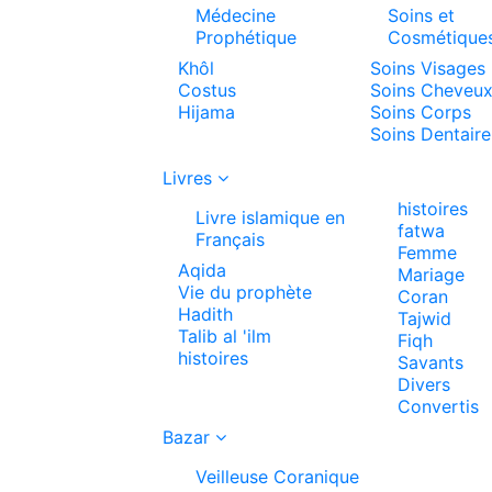
Médecine
Soins et
Prophétique
Cosmétique
Khôl
Soins Visages
Costus
Soins Cheveu
Hijama
Soins Corps
Soins Dentaire
Livres
histoires
Livre islamique en
fatwa
Français
Femme
Aqida
Mariage
Vie du prophète
Coran
Hadith
Tajwid
Talib al 'ilm
Fiqh
histoires
Savants
Divers
Convertis
Bazar
Veilleuse Coranique