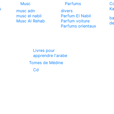
Musc
Parfums
Co
s
Ka
musc adn
divers
musc el nabil
Parfum El Nabil
ba
x
Musc Al Rehab
Parfum voiture
de
Parfums orientaux
Livres pour
apprendre l'arabe
Tomes de Médine
Cd