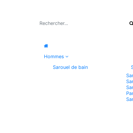
Hommes
Sarouel de bain
Sa
Sa
Sa
Pa
Sa