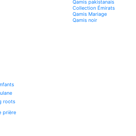
Qamis pakistanais
Collection Émirats
Qamis Mariage
Qamis noir
enfants
oulane
g roots
e prière