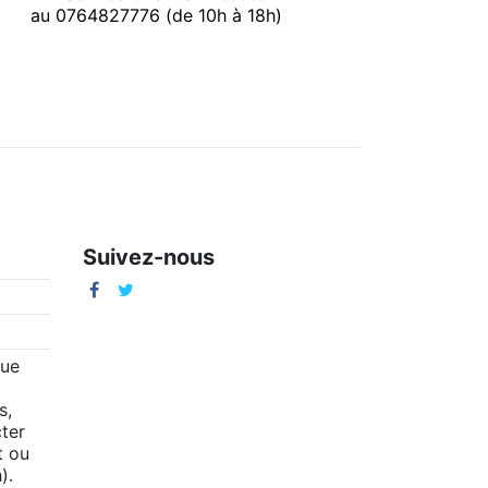
au 0764827776 (de 10h à 18h)
Suivez-nous
m
que
s,
ter
t ou
).