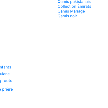
Qamis pakistanais
Collection Émirats
Qamis Mariage
Qamis noir
enfants
oulane
g roots
e prière