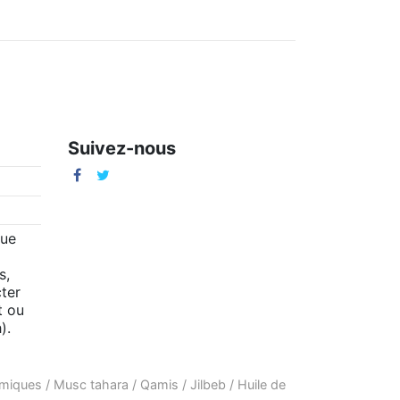
Suivez-nous
m
que
s,
ter
t ou
).
amiques
/
Musc tahara
/
Qamis
/
Jilbeb
/
Huile de