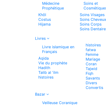
Médecine
Soins et
Prophétique
Cosmétique
Khôl
Soins Visages
Costus
Soins Cheveu
Hijama
Soins Corps
Soins Dentaire
Livres
histoires
Livre islamique en
fatwa
Français
Femme
Aqida
Mariage
Vie du prophète
Coran
Hadith
Tajwid
Talib al 'ilm
Fiqh
histoires
Savants
Divers
Convertis
Bazar
Veilleuse Coranique