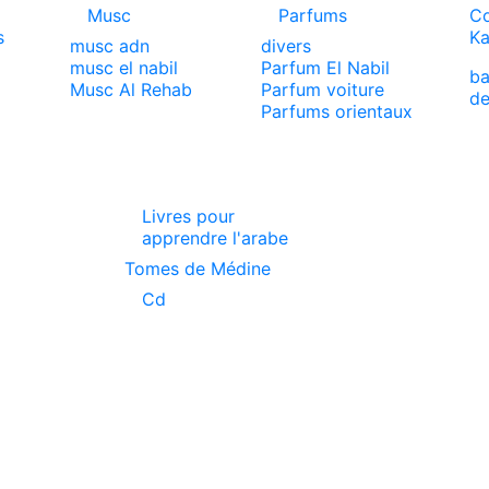
Musc
Parfums
Co
s
Ka
musc adn
divers
musc el nabil
Parfum El Nabil
ba
x
Musc Al Rehab
Parfum voiture
de
Parfums orientaux
Livres pour
apprendre l'arabe
Tomes de Médine
Cd