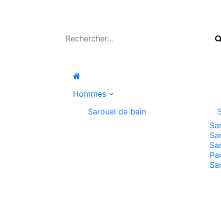
Hommes
Sarouel de bain
Sa
Sa
Sa
Pa
Sa