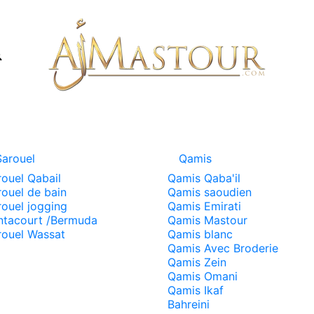
Sarouel
Qamis
rouel Qabail
Qamis Qaba'il
rouel de bain
Qamis saoudien
rouel jogging
Qamis Emirati
ntacourt /Bermuda
Qamis Mastour
rouel Wassat
Qamis blanc
Qamis Avec Broderie
Qamis Zein
Qamis Omani
Qamis Ikaf
Bahreini