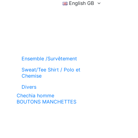
English GB
Sign in
Wishlist (
)
Basket
Ensemble /Survêtement
Sweat/Tee Shirt / Polo et
Chemise
Divers
Chechia homme
BOUTONS MANCHETTES