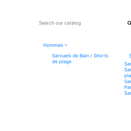
Hommes
Sarouels de Bain / Shorts
de plage
Sa
Sar
pl
Sa
Pa
Sa