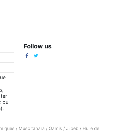
Follow us
m
que
s,
ter
t ou
).
amiques
/
Musc tahara
/
Qamis
/
Jilbeb
/
Huile de