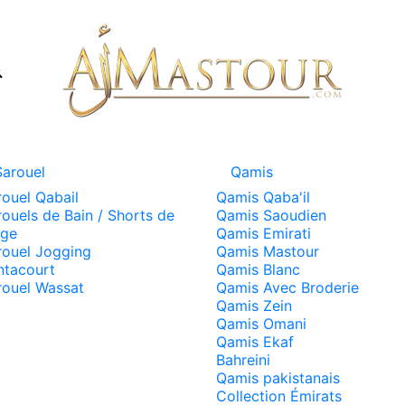
Sarouel
Qamis
rouel Qabail
Qamis Qaba'il
ouels de Bain / Shorts de
Qamis Saoudien
age
Qamis Emirati
rouel Jogging
Qamis Mastour
ntacourt
Qamis Blanc
rouel Wassat
Qamis Avec Broderie
Qamis Zein
Qamis Omani
Qamis Ekaf
Bahreini
Qamis pakistanais
Collection Émirats