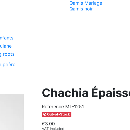
Qamis Mariage
Qamis noir
enfants
oulane
g roots
e prière
Chachia Épaiss
Reference
MT-1251
Out-of-Stock
€3.00
VAT included