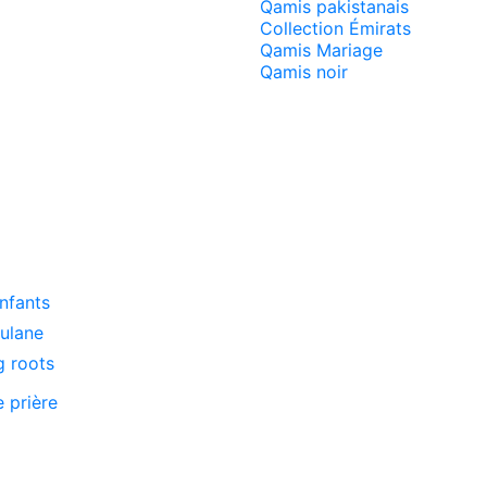
Qamis pakistanais
Collection Émirats
Qamis Mariage
Qamis noir
enfants
oulane
g roots
e prière