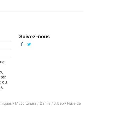
Suivez-nous
m
que
s,
ter
t ou
).
amiques
/
Musc tahara
/
Qamis
/
Jilbeb
/
Huile de