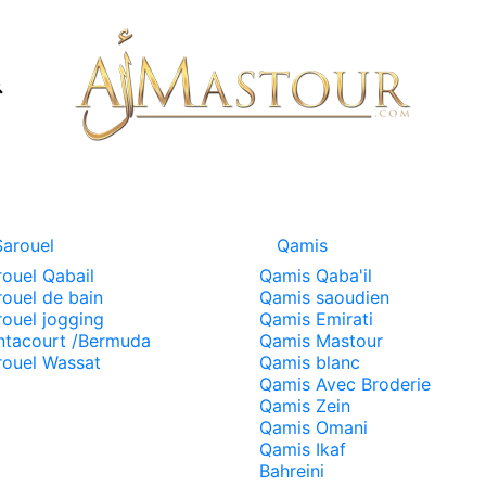
Sarouel
Qamis
rouel Qabail
Qamis Qaba'il
rouel de bain
Qamis saoudien
rouel jogging
Qamis Emirati
ntacourt /Bermuda
Qamis Mastour
rouel Wassat
Qamis blanc
Qamis Avec Broderie
Qamis Zein
Qamis Omani
Qamis Ikaf
Bahreini