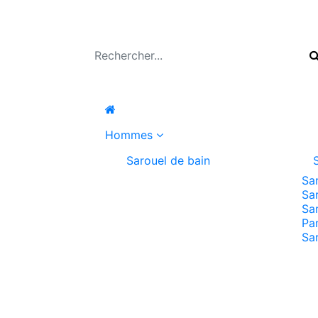
Hommes
Sarouel de bain
Sa
Sa
Sa
Pa
Sa