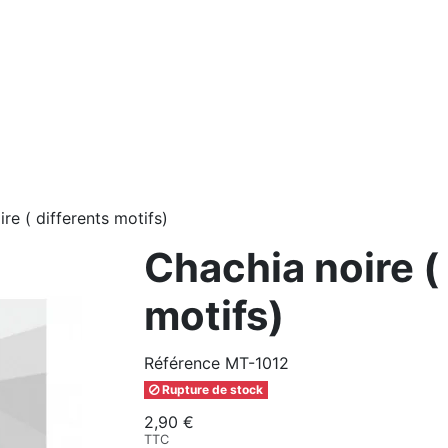
re ( differents motifs)
Chachia noire (
motifs)
Référence
MT-1012
Rupture de stock
2,90 €
TTC