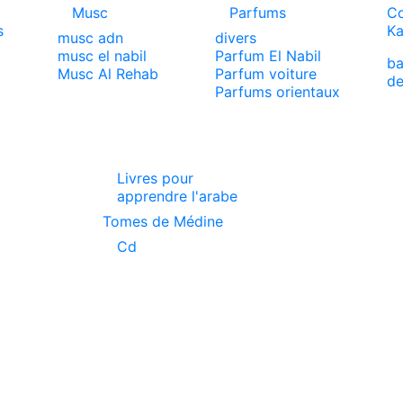
Musc
Parfums
Co
s
Ka
musc adn
divers
musc el nabil
Parfum El Nabil
ba
x
Musc Al Rehab
Parfum voiture
de
Parfums orientaux
Livres pour
apprendre l'arabe
Tomes de Médine
Cd