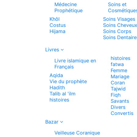
Médecine
Soins et
Prophétique
Cosmétique
Khôl
Soins Visages
Costus
Soins Cheveu
Hijama
Soins Corps
Soins Dentaire
Livres
histoires
Livre islamique en
fatwa
Français
Femme
Aqida
Mariage
Vie du prophète
Coran
Hadith
Tajwid
Talib al 'ilm
Fiqh
histoires
Savants
Divers
Convertis
Bazar
Veilleuse Coranique